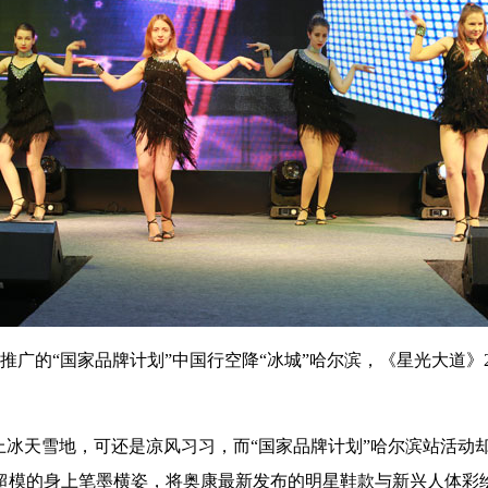
共同推广的“国家品牌计划”中国行空降“冰城”哈尔滨，《星光大道
上冰天雪地，可还是凉风习习，而“国家品牌计划”哈尔滨站活动
超模的身上笔墨横姿，将奥康最新发布的明星鞋款与新兴人体彩