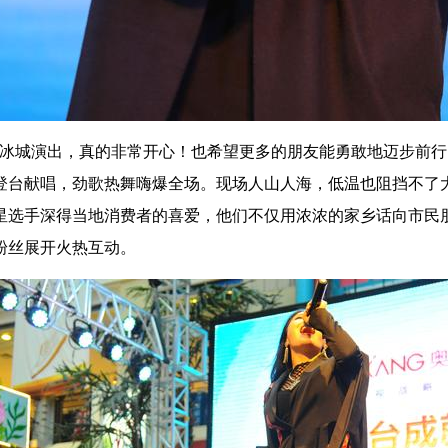
到冰城演出，真的非常开心！也希望更多的朋友能勇敢地迈步前行
连登台献唱，劲歌热舞嗨爆全场。现场人山人海，低温也阻挡不
星选手深得当地消费者的喜爱，他们不仅用浓浓的家乡话向市民
粉丝展开火热互动。