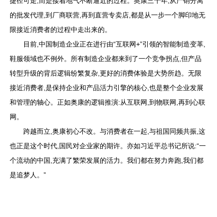
捷径可走,而是接着地气不断逼近的过程。奥康三十年,从产销分离
的批发代理,到厂商联营,再到直营专卖店,都是从一步一个脚印地无
限接近消费者的过程中走出来的。
目前,中国制造企业正在进行由“互联网+”引领的智能制造变革,
鞋服领域也不例外。所有制造企业都来到了一个竞争拐点,但产品
转型升级的背后逻辑纷繁复杂,更好的消费体验是大势所趋。无限
接近消费者,是保持企业和产品活力引擎的核心,也是整个企业发展
和管理的轴心。正如奥康的逻辑推演:从互联网,到物联网,再到心联
网。
跨越而立,奥康初心不改。与消费者在一起,与祖国同频共振,这
也正是这个时代,国民对企业家的期许。亦如习近平总书记所说:“一
个流动的中国,充满了繁荣发展的活力。我们都在努力奔跑,我们都
是追梦人。”