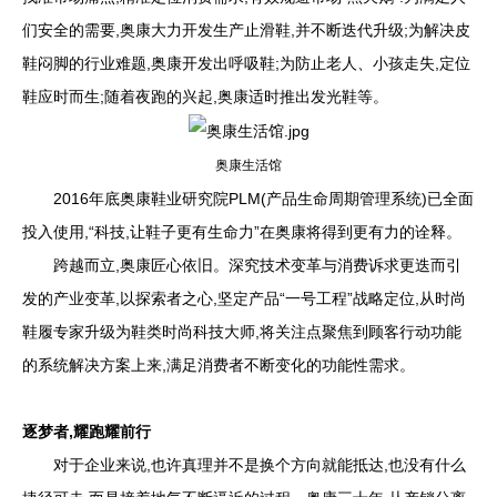
们安全的需要,奥康大力开发生产止滑鞋,并不断迭代升级;为解决皮
鞋闷脚的行业难题,奥康开发出呼吸鞋;为防止老人、小孩走失,定位
鞋应时而生;随着夜跑的兴起,奥康适时推出发光鞋等。
奥康生活馆
2016年底奥康鞋业研究院PLM(产品生命周期管理系统)已全面
投入使用,“科技,让鞋子更有生命力”在奥康将得到更有力的诠释。
跨越而立,奥康匠心依旧。深究技术变革与消费诉求更迭而引
发的产业变革,以探索者之心,坚定产品“一号工程”战略定位,从时尚
鞋履专家升级为鞋类时尚科技大师,将关注点聚焦到顾客行动功能
的系统解决方案上来,满足消费者不断变化的功能性需求。
逐梦者,耀跑耀前行
对于企业来说,也许真理并不是换个方向就能抵达,也没有什么