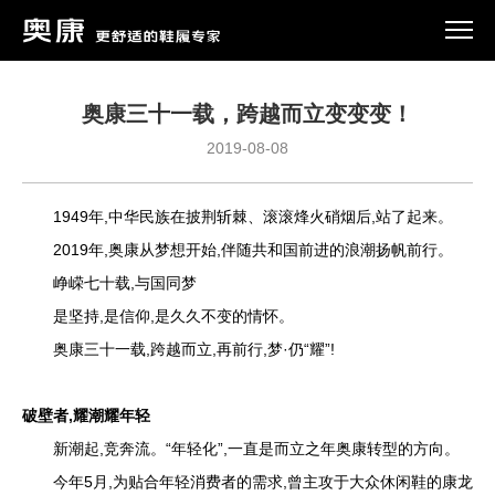
奥康三十一载，跨越而立变变变！
2019-08-08
1949年,中华民族在披荆斩棘、滚滚烽火硝烟后,站了起来。
2019年,奥康从梦想开始,伴随共和国前进的浪潮扬帆前行。
峥嵘七十载,与国同梦
是坚持,是信仰,是久久不变的情怀。
奥康三十一载,跨越而立,再前行,梦·仍“耀”!
破壁者,耀潮耀年轻
新潮起,竞奔流。“年轻化”,一直是而立之年奥康转型的方向。
今年5月,为贴合年轻消费者的需求,曾主攻于大众休闲鞋的康龙