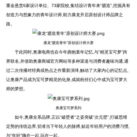
重金悬赏6家设计单位、73家院校,集结设计青年来“臆造”,挖掘具有
创造力与想象力的青年设计师,助力康龙开启原创设计师品牌之
路。
康龙“臆造青年”原创设计师大赛
于此同时,奥康电商也在今年拥抱童年记忆,与“精灵宝可梦”跨
界联名,并借助奥康商城官方网站等多种渠道与消费者趣味沟通,通
过二次传播对经典或热点之作重新演绎,触动了大家内心的记忆点,
让奥康产品成为宝可梦精灵的化身,成就粉丝们心中成为宝可梦大
师的梦想。
奥康宝可梦系列
如今,奥康全系品牌,正以“破壁者”之姿突破“次元壁”,打破思维
定势的传统边界,切准当下年轻人的脉搏,贴近年轻用户的消费习惯,
与“年轻”嗨在一起,玩在一起。