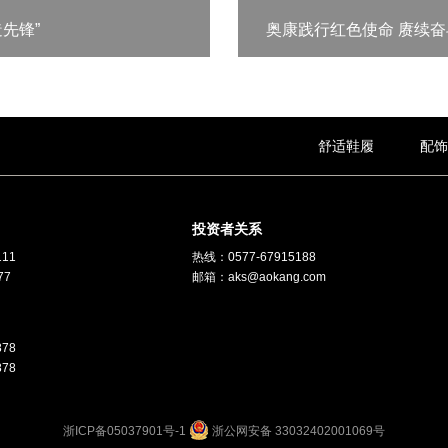
先锋”
奥康践行红色使命 赓续
舒适鞋履
配饰
投资者关系
111
热线：
0577-67915188
77
邮箱：
aks@aokang.com
878
878
浙ICP备05037901号-1
浙公网安备 33032402001069号