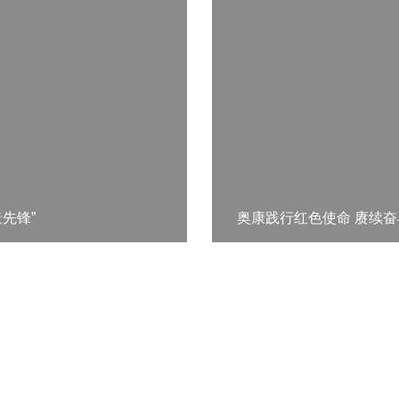
先锋”
奥康践行红色使命 赓续
舒适鞋履
配饰
投资者关系