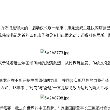
的魅力依旧是强大的，启动仪式刚一结束，康龙漫威主题快闪店就
陈伟俊书记为首的四套班子领导专门组团来访；还吸引突尼斯、
表示随着近些年国潮风尚的愈演愈烈，从跨界玩创意、传统文化
威”康龙正在不断开挖中国原创的力量，并同步实现品牌的自我价值
方式。18年来，“时尚”与“舒适”一直是康龙致力达到的两大目标
样需要一批走向世界的中国品牌。” 奥康国际董事长王振滔对康龙