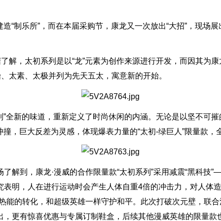
建造“制乐所”，而在本届采购节，康龙又一次放出“大招”，现场展
据了解，太初系列是以“龙”元素为创作来源进行开发，而因其为康
始、太素、太极并列为先天五太，寓意新的开始。
系列”全新的味道，重新定义了时尚休闲的内涵。无论是以坚不可
量冲撞，巨大反差为灵感，体现爆表力量的“太初-绿巨人”限量款
了解到，康龙·漫威的合作限量款“太初系列”采用减震“黑科技”
究表明，人在进行运动时会产生人体自重4倍的冲击力，对人体
变热能的转化，和超级英雄一样守护和平。此次打破次元壁，联
出，更有惊喜优惠与专属订制鞋盒，后续其他漫威英雄的限量款