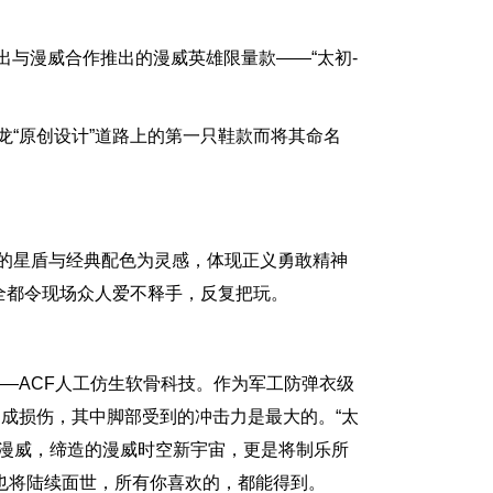
出与漫威合作推出的漫威英雄限量款——“太初-
龙“原创设计”道路上的第一只鞋款而将其命名
摧的星盾与经典配色为灵感，体现正义勇敢精神
，全都令现场众人爱不释手，反复把玩。
——ACF人工仿生软骨科技。作为军工防弹衣级
造成损伤，其中脚部受到的冲击力是最大的。“太
合漫威，缔造的漫威时空新宇宙，更是将制乐所
也将陆续面世，所有你喜欢的，都能得到。