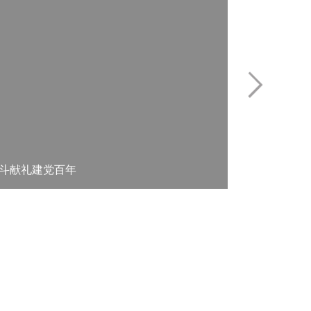
奋斗献礼建党百年
奥康：学
专业科技
旗舰店
集团动态
投资者关系
联系我们
|
法律声明