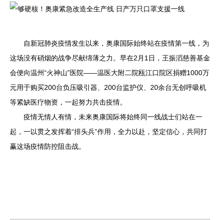
自新冠肺炎疫情发生以来，奥康国际始终站在疫情第一线，为
这场没有硝烟的战争尽献绵薄之力。早在2月1日，王振滔慈善基金
会便向温州“火神山”医院——温医大附二院瓯江口院区捐赠1000万
元用于购买200台负压吸引器、200台监护仪、20余台无创呼吸机
等紧缺医疗物资，一起努力共击疫情。
疫情无情人有情，未来奥康国际将始终同一线战士们站在一
起，一以贯之发挥着“排头兵”作用，全力以赴，坚定信心，共同打
赢这场疫情防控阻击战。