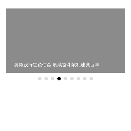
奥康践行红色使命 赓续奋斗献礼建党百年
品牌运营中心
加盟热线