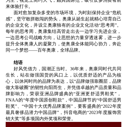
为主，视觉上简约大气，颇具国际范，吸引众多消费者前
来体验打卡。
面对愈加复杂多变的市场环境，为时刻保持企业“危机
感”，坚守敢拼敢闯的势头，奥康从诞生起就精心培育自己
的企业文化，并设立奥康独有的企业文化活动“思考周”。
每年的思考周，奥康集结高管走出去一边学习先进企业，
一边思考公司战略方向，让思想的力量穿透迷雾，进一步
提升全体奥康人的凝聚力，使奥康全体能同心协力，奔赴
同一个梦想——百年奥康，全球品牌。
结语
好风凭借力，国潮正当时。36年来，奥康同时代共同
生长，站在做强国货的风口上，以优质舒适的产品为核
心，以休闲时尚的品牌为表达，以“品牌做强靠圈层，品牌
做大靠破圈”的韧性向阳而生，并凭借卓越的产品质量和品
牌影响力，荣获亚洲品牌盛典的“亚洲更舒适男鞋奖”，
FNAA的“年度中国原创鞋款”，中国品牌节的“中国舒适男
鞋奖”、“中国十大优秀品牌案例”，要客盛典的“2022年度
最具奢侈品潜力中国品牌”，抖音电商的“2023年度服饰营
销大奖”等多项国内外奖项和荣誉。