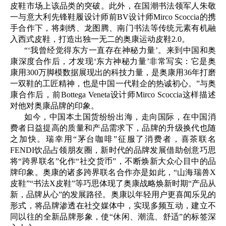
皮鞋市场上该品类的突破。此外，在国潮书法领军人朱敬
一与意大利先锋鞋履设计师前BV设计师Mirco Scoccia的携
手合作下，将刺绣、龙图腾、南门书法等传统元素有机融
入西式皮鞋，打造出独一无二的奥康运动皮鞋2.0。
“‘我曾经觉得东方一直存在神秘力量’。来到中国和奥
康深度合作后，才发现‘东方神秘力量’非常写实：它是奥
康用300万脚模数据展现出的科技力量，是奥康用36年打磨
一双鞋的工匠精神，也是中国一代鞋企的热诚初心。”与奥
康合作后，前Bottega Veneta设计师Mirco Scoccia这样描述
对他对奥康品牌的印象。
如今，中国本土国货纷纷出海，走向国际，在中国消
费者日益提高的质量和产品需求下，品牌的升级换代也随
之加快。瑞幸用“茅台咖啡”征服了消费者，喜茶联名
FENDI饮品占领朋友圈，新时代的品牌发展借助创意巧思
将“跨界联名”化作“社交货币”，不断焕新大众心目中的品
牌印象。奥康的诸多跨界联名合作亦是如此，“山海瑞兽X
皮鞋”“书法X皮鞋”等巧思体现了奥康战略焕新时期“产品从
新，品牌从心”的发展路径。奥康以年轻用户更喜闻乐见的
形式，将品牌渗透在社交媒体中，实现多频互动，建立不
同以往的全新品牌形象，使“休闲、潮流、舒适”的标签深