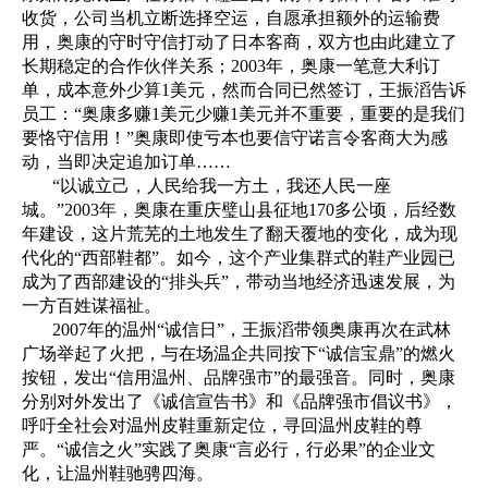
收货，公司当机立断选择空运，自愿承担额外的运输费
用，奥康的守时守信打动了日本客商，双方也由此建立了
长期稳定的合作伙伴关系；2003年，奥康一笔意大利订
单，成本意外少算1美元，然而合同已然签订，王振滔告诉
员工：“奥康多赚1美元少赚1美元并不重要，重要的是我们
要恪守信用！”奥康即使亏本也要信守诺言令客商大为感
动，当即决定追加订单……
“以诚立己，人民给我一方土，我还人民一座
城。”2003年，奥康在重庆璧山县征地170多公顷，后经数
年建设，这片荒芜的土地发生了翻天覆地的变化，成为现
代化的“西部鞋都”。如今，这个产业集群式的鞋产业园已
成为了西部建设的“排头兵”，带动当地经济迅速发展，为
一方百姓谋福祉。
2007年的温州“诚信日”，王振滔带领奥康再次在武林
广场举起了火把，与在场温企共同按下“诚信宝鼎”的燃火
按钮，发出“信用温州、品牌强市”的最强音。同时，奥康
分别对外发出了《诚信宣告书》和《品牌强市倡议书》，
呼吁全社会对温州皮鞋重新定位，寻回温州皮鞋的尊
严。“诚信之火”实践了奥康“言必行，行必果”的企业文
化，让温州鞋驰骋四海。