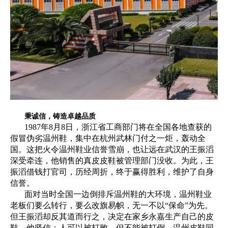
秉诚信，铸造卓越品质
1987年8月8日，浙江省工商部门将在全国各地查获的
假冒伪劣温州鞋，集中在杭州武林门付之一炬，轰动全
国。这把火令温州鞋业信誉雪崩，也让远在武汉的王振滔
深受牵连，他销售的真皮皮鞋被管理部门没收。为此，王
振滔借钱打官司，历经周折，终于赢得胜利，维护了自身
信誉。
面对当时全国一边倒排斥温州鞋的大环境，温州鞋业
老板们要么转行，要么改旗易帜，无一不以“保命”为先。
但王振滔却反其道而行之，决定在家乡永嘉生产自己的皮
鞋。他坚信：人可以被打败，但不能被打倒，温州皮鞋同