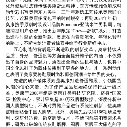
化外嵌运动皮鞋传递奥康舒适精神，东方传统雅色加成时
尚华彩书写奥康东方美学，三千年刺绣工艺传承奥康匠心
技艺，诠释奥康多元包容的时尚蜕变；再到2024年年初，
奥康携手原创时装设计品牌Pronounce登陆米兰男装周，精
准捕捉用户心智，推出新年限定“Cozy—舒软”系列，打造
出造型时髦的全新鞋款。奥康在向着潮流化、年轻化转型
的路上，不断带给消费者惊喜并给予行业新鲜冲击。
匠心制造的背后是不断进取的创新变革，奥康持续从
品质、外形、舒适度等方面全面提升鞋子的内涵，不仅秀
出了自身的品牌魅力，焕发出全新的生机与活力，也将中
国文化以鞋子为载体传播到了更多的地方。其一系列动作
也表明了奥康要将鞋履时尚和原创国潮带给世界的决心。
先进的研产销体系则是奥康打造舒适鞋履、引领国货
风潮的信心来源。为了使产品品质始终保持行业一线水
准，奥康于2008年组建奥康鞋类科技研究院，跻身“国家
级”检测中心，累计采集超300万双脚型数据，深度分析中
国人脚型特征，不断对男鞋产品进行系统性创新，使奥康
皮鞋更贴合中国人脚型。此外，奥康先后取得166项研发专
利，深研舒适透、微空调等技术，不断同前端消费需求共
振，研发出破除传统皮鞋磨脚、闷脚、累脚三大痛点的呼