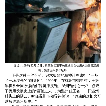
图说：1999年12月15日，奥康集团董事长王振滔在杭州火烧假冒温州
鞋，洗雪温州多年耻辱
正是这种一丝不苟、追求极致的精神让奥康打了一场
又一场漂亮的“翻身仗”。1999年，在杭州市郊中村，王振
滔将从全国收缴的假冒奥康皮鞋、温州鞋付之一炬，点燃
了奥康发展史上的“雪耻之火”，为温州鞋正名，一扫温州
鞋头上的阴云。时任温州市领导评价说：“奥康的这把火可
以写进温州历史。”