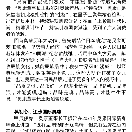
“只有把产品做到极致，才能把‘舒适’传递给消费
者。”奥康董事长王振滔对奥康产品这样评价道。奥康正是
凭借着如此稳扎稳打的“性格”，在里子上聚焦核心楦型，
严选优质用材，持续耕耘脚感舒适；在面子上紧跟时代风
尚，精雕设计细节，持续引领国货潮流，受到了广大消费
者的信赖。
回首奥康历年大动作，曾先后结伴日本萌宠“精灵宝可
梦”IP联名，借势萌力经济，强势种草粉丝；联合人民日报
新媒体发布“70而潮”纪念款战靴，巧用中华火纹元素，献
礼祖国70华诞；携手《时尚大师》IP联名“山海瑞兽”，吸
收民族文化，赋能民族品牌；联袂世界级IP“漫威”，以经
典玩转潮流，致敬英雄本色……这些大动作打破了次元
壁，也让奥康这一国民品牌走进了更多年轻人的视野中。
“品质是根，品质好，才能基业长青；品牌是帆，品牌
强，才能扬帆起航；品味是魂，品味高，才能生生不
息。”奥康董事长王振滔曾说道。
葆初心，迈步国际奥康
甲辰伊始，奥康董事长王振滔在2024年奥康国际新春
峰会上讲道：“没有品牌能够永远高端，但总有品牌在迈向
高端。”他以贺岁电影《热辣滚烫》为切入点，与奥康员工