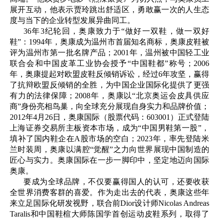
展开互动，他表示贾玲跳出舒适区，勇敢赢一次的人生态
度与当下的企业转型发展异曲同工。
36年3纪轮回，奥康致力于“做好一双鞋，做一双好
鞋”：1994年，奥康成为温州市首届知名商标，奥康皮鞋被
评为温州市第一批名牌产品；2001年，温州被中国轻工业
联合会和中国皮革工业协会授予“中国鞋都”称号；2006
年，奥康提起对欧盟皮鞋反倾销诉讼，经过6年攻坚，赢得
了抗辩欧盟反倾销的全胜，为中国企业国际化提供了更强
有力的法律保障；2008年，奥康以“北京奥运会皮具供应
商”身份亮相鸟巢，向全球充分展现自身实力和品牌价值；
2012年4月26日，奥康国际（股票代码：603001）正式登陆
上海证券交易所主板资本市场，成为“中国男鞋第一股”，
填补了国内鞋企在A股市场的空白；2023年，率先登陆米
兰时装周，奥康以满腔“觉醒”之力向世界展现中国制造的
匠心与实力。奥康国际在一步一脚印中，坚定地迈向国际
奥康。
要成为全球品牌，不仅要赢得国人的认可，还要收获
全世界消费客群的喜爱。作为走出去的代表，奥康这些年
来立足国际化研发视野，联合前Dior设计师Nicolas Andreas
Taralis和中国鞋楦大师陈国学首创运动皮鞋系列，取得了