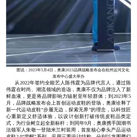
图说：2023年5月4日，奥康2023品牌战略发布会在杭州运河文化
发布中心盛大举办
从2022年签约全能艺人陈伟霆为品牌代言人，通过陈
伟霆在时尚、潮流领域的造诣，奥康不仅为品牌注入了新
鲜血液，更是将品牌影响力辐射至年轻群体；到2023年5
月，品牌战略发布会上首创运动皮鞋的登场，奥康诠释了
新一代运动皮鞋“步履无边，探索无界”的理念，以科技匠
心重新定义舒适体验，以设计创新打破传统皮鞋品类定
式，为行业树立起全新标杆；到同年9月，奥康携手国潮书
法领军人朱敬一登陆米兰时装周，首发核心拳头产品运动
皮鞋2.0“觉醒”系列，采用三重设计结构，分别以龙图腾幻