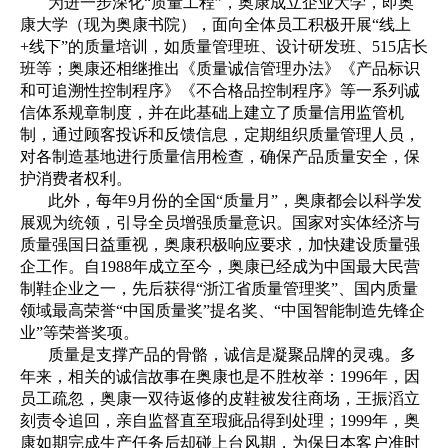
为进一步深化“质量工程”，奥康成立企业大学，即奥
康大学（现为奥康书院），面向全体员工积极开展“线上
+线下”的质量培训，如质量管理班、设计研发班、515店长
班等；奥康还相继推出《质量诚信管理办法》《产品标识
和可追溯性控制程序》《不合格品控制程序》等一系列诚
信体系规章制度，并在此基础上建立了质量信用监管机
制，通过顾客投诉和反馈信息，定期组织质量管理人员，
对各制造基地进行质量信用检查，确保产品质量安全，保
护消费者权利。
此外，每年9月份的全国“质量月”，奥康都会以科学发
展观为统领，引导全员增强质量意识。国家对实体经济与
质量强国日益重视，奥康积极响应要求，加快建设质量强
企工作。自1988年成立至今，奥康已经成为中国最大民营
制鞋企业之一，先后获得“浙江省质量管理奖”、国内质量
领域最高荣誉“中国质量奖”提名奖、“中国智能制造先锋企
业”等荣誉奖项。
质量是支撑产品的骨骼，诚信是凝聚品牌的灵魂。多
年来，相关的诚信故事在奥康也是不胜枚举：1996年，因
员工疏忽，奥康一双待返修的皮鞋被发往商场，王振滔立
刻责令追回，亲自监督直至瑕疵品得到处理；1999年，奥
康如期完成生产任务后却碰上台风期，为保日本客户准时