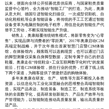
以来，便面向全球公开招募优质供应商，与国家鞋类质量
监督中心签约，全力推动“智能工厂”的打造。为此，奥康
从意大利、德国引进智能化扫描仪、一次成型切割机、自
动化鞋楦机等众多智能设备，将传统的手工工艺通过智能
设备变革为电脑控制的电子程序，用信息化的智能生产代
替手工劳动，不断实现智能生产升级。
销售上，奥康颠覆传统销售模式，将新零售变为“心零
售”，实现品牌与消费者的“零距离”。2017年奥康启动C2M
高端定制战略，并于次年推出首家智慧门店暨C2M体验
馆，在体验馆内，顾客既可以选购现货，也可以通过门店
的脚型测量仪采集自身脚型数据，定制专属于自己的舒适
鞋履。奥康走在“传统鞋业+工业互联网数字化时代”的发展
前沿，打造C2M体验馆，抓住行业的优势，打通了线上线
下两个渠道，为顾客提供了便捷舒适的购物体验。
多年来奥康在研发、生产、销售等方面不断投入各类
资源，以信息化与工业化深度融合的思维整合高端智能制
造，实现产品表达、制造装备、制造工艺、制造系统等板
块的全面数字化，提高研发创新能力、产品生产效率与生
产管理能力，以智能制造推动高质量发展，输出高质量舒
适产品。