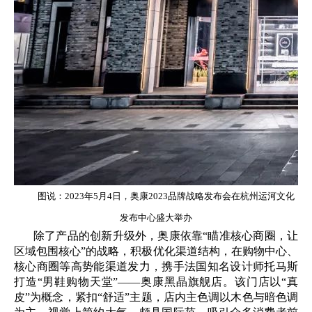
图说：2023年5月4日，奥康2023品牌战略发布会在杭州运河文化
发布中心盛大举办
除了产品的创新升级外，奥康依靠“瞄准核心商圈，让
区域包围核心”的战略，积极优化渠道结构，在购物中心、
核心商圈等高势能渠道发力，携手法国知名设计师托马斯
打造“男鞋购物天堂”——奥康黑晶旗舰店。该门店以“真
皮”为概念，紧扣“舒适”主题，店内主色调以木色与暗色调